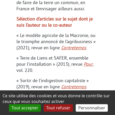
de faire de la terre un commun, en
France et l’envisager ailleurs aussi.
Sélection d’articles sur le sujet dont je
suis l’auteur ou le co-auteur
« Le modèle agricole de la Macronie, ou
le triomphe annoncé de l’agribusiness »
(2021), revue en ligne
Contretemps
.
« Terre de Liens et SAFER, ensemble
pour l’installation » (2013), revue
Pour
,
vol. 220.
« Sortir de l’indigestion capitaliste »
(2019), revue en ligne
Contretemps
.
Ce site utilise des cookies et vous donne le contrôle sur
Avec Mathieu Dalmais « Les femmes
ceux que vous souhaitez activer
rurales victimes d’un double
Tout accepter
Tout refuser
Personnaliser
accaparement des terres » (2016),
blog